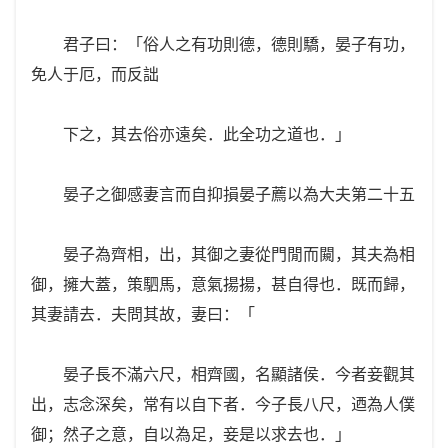
君子曰：「俗人之有功則德，德則驕，晏子有功，
免人于厄，而反詘
下之，其去俗亦遠矣．此全功之道也．」
晏子之御感妻言而自抑損晏子薦以為大夫第二十五
晏子為齊相，出，其御之妻從門閒而闚，其夫為相
御，擁大蓋，策駟馬，意氣揚揚，甚自得也．既而歸，
其妻請去．夫問其故，妻曰：「
晏子長不滿六尺，相齊國，名顯諸侯．今者妾觀其
出，志念深矣，常有以自下者．今子長八尺，迺為人僕
御；然子之意，自以為足，妾是以求去也．」