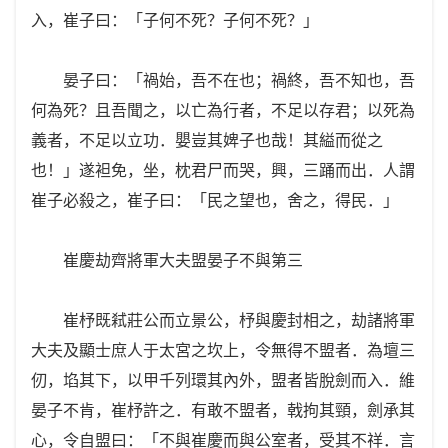
入，崔子曰：「子何不死？子何不死？」
晏子曰：「禍始，吾不在也；禍終，吾不知也，吾
何為死？且吾聞之，以亡為行者，不足以存君；以死為
義者，不足以立功．嬰豈其婢子也哉！其縊而從之
也！」遂袒免，坐，枕君尸而哭，興，三踊而出．人謂
崔子必殺之，崔子曰：「民之望也，舍之，得民．」
崔慶劫齊將軍大夫盟晏子不與第三
崔杼既弒莊公而立景公，杼與慶封相之，劫諸將軍
大夫及顯士庶人于太宮之坎上，令無得不盟者．為壇三
仞，埳其下，以甲千列環其內外，盟者皆脫劍而入．維
晏子不肯，崔杼許之．有敢不盟者，戟拘其頸，劍承其
心，令自盟曰：「不與崔慶而與公室者，受其不祥．言