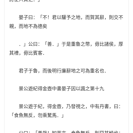
晏子曰：「不！君以驩予之地，而賀其辭，則交不
親，而地不為德矣
．」公曰：「善．」于是重魯之幣，毋比諸侯，厚
其禮，毋比賓客．
君子于魯，而後明行廉辭地之可為重名也．
景公遊紀得金壺中書晏子因以諷之第十九
景公遊于紀，得金壺，乃發視之，中有丹書，曰：
「食魚無反，勿乘駑馬．」
公曰：「善哉！知苦言，食魚無反，則惡其鱢也；