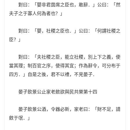
對曰：「嬰非君茵席之臣也，敢辭．」公曰：「然
夫子之于寡人何為者也？」
對曰：「嬰，社稷之臣也．」公曰：「何謂社稷之
臣？」
對曰：「夫社稷之臣，能立社稷，別上下之義，使
當其理；制百官之序，使得其宜；作為辭令，可分布于
四方．」自是之後，君不以禮，不見晏子．
晏子飲景公止家老斂欲與民共樂第十四
晏子飲景公酒，令器必新，家老曰：「財不足，請
斂于氓．」