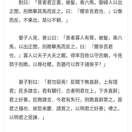
對曰：「昔者君正晝，被髮，乘六馬，御婦人以出
正閨，刖跪擊其馬而反之，曰：『爾非吾君也．』公慚
而反，不果出，是以不朝．」
晏子入見．景公曰：「昔者寡人有罪，被髮，乘六
馬，以出正閨，刖跪擊馬而反之，曰：『爾非吾君
也．』寡人以天子大夫之賜，得率百姓以守宗廟，今見
戮于刖跪，以辱社稷，吾猶可以齊于諸侯乎？」
晏子對曰：「君勿惡焉！臣聞下無直辭，上有隱
君；民多諱言，君有驕行．古者明君在上，下多直辭；
君上好善，民無諱言．今君有失行，刖跪直辭禁之，是
君之福也．故臣來慶．請賞之，以明君之好善；禮之，
以明君之受諫．」