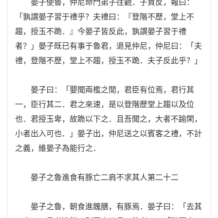
晏子使魯，仲尼命門弟子往觀．子貢反，報曰：
「孰謂晏子習于禮乎？夫禮曰：『登階不歷，堂上不
趨，授玉不跪．』今晏子皆反此，孰謂晏子習于禮
者？」晏子既已有事于魯君，退見仲尼，仲尼曰：「夫
禮，登階不歷，堂上不趨，授玉不跪．夫子反此乎？」
晏子曰：「嬰聞兩檻之閒，君臣有位焉，君行其
一，臣行其二．君之來速，是以登階歷堂上趨以及位
也．君授玉卑，故跪以下之．且吾聞之，大者不踰閑，
小者出入可也．」晏子出，仲尼送之以賓客之禮，不計
之義，維晏子為能行之．
晏子之魯進食有豚亡二肩不求其人第二十二
晏子之魯，朝食進餽膳，有豚焉．晏子曰：「去其