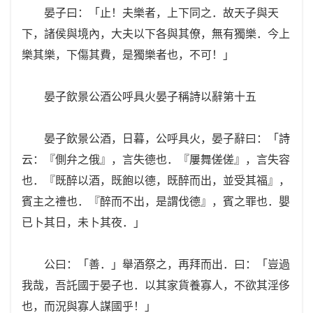
晏子曰：「止！夫樂者，上下同之．故天子與天
下，諸侯與境內，大夫以下各與其僚，無有獨樂．今上
樂其樂，下傷其費，是獨樂者也，不可！」
晏子飲景公酒公呼具火晏子稱詩以辭第十五
晏子飲景公酒，日暮，公呼具火，晏子辭曰：「詩
云：『側弁之俄』，言失德也．『屢舞傞傞』，言失容
也．『既醉以酒，既飽以德，既醉而出，並受其福』，
賓主之禮也．『醉而不出，是謂伐德』，賓之罪也．嬰
已卜其日，未卜其夜．」
公曰：「善．」舉酒祭之，再拜而出．曰：「豈過
我哉，吾託國于晏子也．以其家貨養寡人，不欲其淫侈
也，而況與寡人謀國乎！」