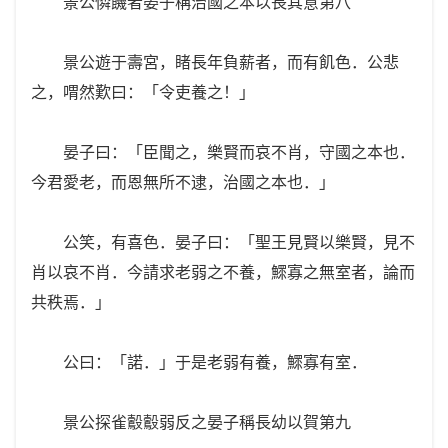
景公憐饑者晏子稱治國之本以長其意第八
景公遊于壽宮，睹長年負薪者，而有飢色．公悲
之，喟然歎曰：「令吏養之！」
晏子曰：「臣聞之，樂賢而哀不肖，守國之本也．
今君愛老，而恩無所不逮，治國之本也．」
公笑，有喜色．晏子曰：「聖王見賢以樂賢，見不
肖以哀不肖．今請求老弱之不養，鰥寡之無室者，論而
共秩焉．」
公曰：「諾．」于是老弱有養，鰥寡有室．
景公探雀鷇鷇弱反之晏子稱長幼以賀第九