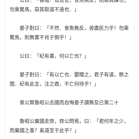
勿乘駑馬，惡其取道不遠也．」
晏子對曰：「不然．食魚無反，毋盡民力乎！勿乘
駑馬，則無置不肖于側乎！」
公曰：「紀有書，何以亡也？」
晏子對曰：「有以亡也．嬰聞之，君子有道，懸之
閭．紀有此言，注之壺，不亡何待乎！」
景公賢魯昭公去國而自悔晏子謂無及已第二十
魯昭公棄國走齊，齊公問焉，曰：「君何年之少，
而棄國之蚤？奚道至于此乎？」