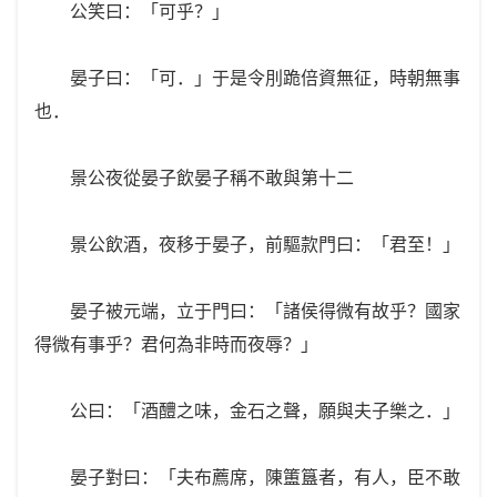
公笑曰：「可乎？」
晏子曰：「可．」于是令刖跪倍資無征，時朝無事
也．
景公夜從晏子飲晏子稱不敢與第十二
景公飲酒，夜移于晏子，前驅款門曰：「君至！」
晏子被元端，立于門曰：「諸侯得微有故乎？國家
得微有事乎？君何為非時而夜辱？」
公曰：「酒醴之味，金石之聲，願與夫子樂之．」
晏子對曰：「夫布薦席，陳簠簋者，有人，臣不敢