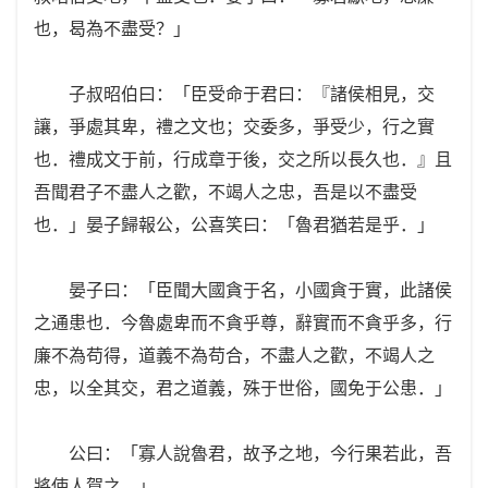
也，曷為不盡受？」
子叔昭伯曰：「臣受命于君曰：『諸侯相見，交
讓，爭處其卑，禮之文也；交委多，爭受少，行之實
也．禮成文于前，行成章于後，交之所以長久也．』且
吾聞君子不盡人之歡，不竭人之忠，吾是以不盡受
也．」晏子歸報公，公喜笑曰：「魯君猶若是乎．」
晏子曰：「臣聞大國貪于名，小國貪于實，此諸侯
之通患也．今魯處卑而不貪乎尊，辭實而不貪乎多，行
廉不為苟得，道義不為苟合，不盡人之歡，不竭人之
忠，以全其交，君之道義，殊于世俗，國免于公患．」
公曰：「寡人說魯君，故予之地，今行果若此，吾
將使人賀之．」