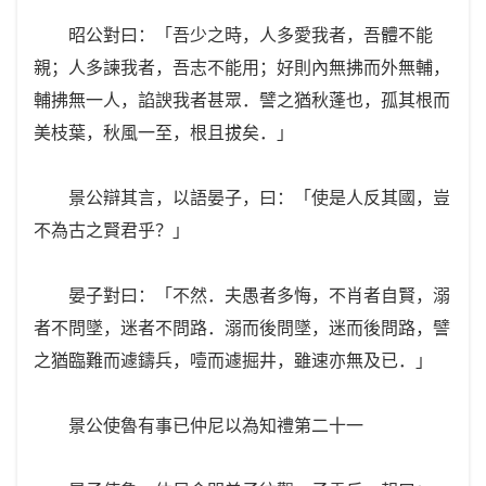
昭公對曰：「吾少之時，人多愛我者，吾體不能
親；人多諫我者，吾志不能用；好則內無拂而外無輔，
輔拂無一人，諂諛我者甚眾．譬之猶秋蓬也，孤其根而
美枝葉，秋風一至，根且拔矣．」
景公辯其言，以語晏子，曰：「使是人反其國，豈
不為古之賢君乎？」
晏子對曰：「不然．夫愚者多悔，不肖者自賢，溺
者不問墜，迷者不問路．溺而後問墜，迷而後問路，譬
之猶臨難而遽鑄兵，噎而遽掘井，雖速亦無及已．」
景公使魯有事已仲尼以為知禮第二十一