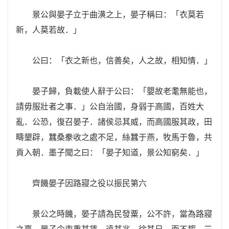
景公與晏子立于曲潢之上，晏子稱曰：「衣莫若
新，人莫若故．」
公曰：「衣之新也，信善矣，人之故，相知情．」
晏子歸，負載使人辭于公曰：「嬰故老耄無能也，
請毋服壯者之事．」公自治國，身弱于高國，百姓大
亂．公恐，復召晏子．諸侯忌其威，而高國服其政，田
疇墾辟，蠶桑豢收之處不足，絲蠶于燕，牧馬于魯，共
貢入朝．墨子聞之曰：「晏子知道，景公知窮矣．」
齊饑晏子因路寢之役以振民第六
景公之時饑，晏子請為民發粟，公不許，當為路寢
之臺，晏子令吏重其賃，遠其兆，徐其日，而不趨．三