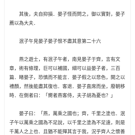
其後，夫自抑損．晏子怪而問之，御以實對，晏子
薦以為大夫．
泯子午見晏子晏子恨不盡其意第二十六
燕之遊士，有泯子午者，南見晏子于齊，言有文
章，術有條理，巨可以補國，細可以益晏子者，三百
篇．睹晏子，恐慎而不能言．晏子假之以悲色，開之以
禮顏，然後能盡其復也．客退．晏子直席而坐，廢朝移
時．在側者曰：「嚮者燕客侍，夫子胡為憂也？」
晏子曰：「燕，萬乘之國也；齊，千里之塗也．泯
子午以萬乘之國為不足說，以千里之塗為不足遠，則是
千萬人之上也．且猶不能殫其言于我，況乎齊人之懷善