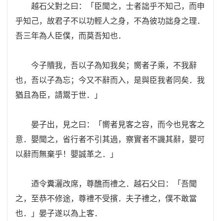
越石父對之曰：「臣聞之，士者詘乎不知己，而申
乎知己，故君子不以功輕人之身，不為彼功詘身之理．
吾三年為人臣僕，而莫吾知也．
今子贖我，吾以子為知我矣；嚮者子乘，不我辭
也，吾以子為忘；今又不辭而入，是與臣我者同矣．我
猶且為臣，請鬻于世．」
晏子出，見之曰：「嚮者見客之容，而今也見客之
意．嬰聞之，省行者不引其過，察實者不譏其辭，嬰可
以辭而無棄乎！嬰誠革之．」
迺令糞灑改席，尊醮而禮之．越石父曰：「吾聞
之，至恭不修途，尊禮不受擯．夫子禮之，僕不敢當
也．」晏子遂以為上客．