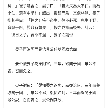
矣．」崔子遂舍之．晏子曰：「若大夫為大不仁，而為
小仁，焉有中乎！」趨出，授綏而乘．其僕將馳，晏子
撫其手曰：「徐之！疾不必生，徐不必死，鹿生于野，
命縣于廚，嬰命有繫矣．」按之成節而後去．詩云：
「彼己之子，舍命不渝．」晏子之謂也．
晏子再治阿而見信景公任以國政第四
景公使晏子為東阿宰，三年，毀聞于國．景公不
說，召而免之．
晏子謝曰：「嬰知嬰之過矣，請復治阿，三年而譽
必聞于國．」景公不忍，復使治阿，三年而譽聞于國．
景公說，召而賞之．景公問其故．