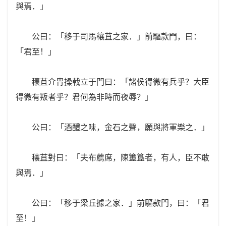
與焉．」
公曰：「移于司馬穰苴之家．」前驅款門，曰：
「君至！」
穰苴介冑操戟立于門曰：「諸侯得微有兵乎？大臣
得微有叛者乎？君何為非時而夜辱？」
公曰：「酒醴之味，金石之聲，願與將軍樂之．」
穰苴對曰：「夫布薦席，陳簠簋者，有人，臣不敢
與焉．」
公曰：「移于梁丘據之家．」前驅款門，曰：「君
至！」