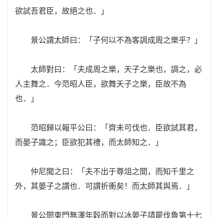
欲試吾君臣，故絕之也．」
景公謂太師曰：「子何以不為客調成周之樂乎？」
太師對曰：「夫成周之樂，天子之樂也，調之，必
人主舞之．今范昭人臣，欲舞天子之樂，臣故不為
也．」
范昭歸以報平公曰：「齊未可伐也．臣欲試其君，
而晏子識之；臣欲犯其禮，而太師知之．」
仲尼聞之曰：「夫不出于尊俎之間，而知千里之
外，其晏子之謂也．可謂折衝矣！而太師其與焉．」
景公問東門無澤年穀而對以冰晏子請罷伐魯第十七