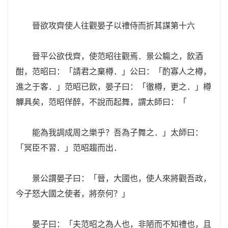
晉欲攻齊使人往觀晏子以禮侍而折其謀第十六
晉平公欲伐齊，使范昭往觀焉．景公觴之，飲酒
酣，范昭曰：「請君之棄樽．」公曰：「酌寡人之樽，
進之于客．」范昭已飲，晏子曰：「徹樽，更之．」樽
觶具矣，范昭佯醉，不說而起舞，謂太師曰：「
能為我調成周之樂乎？吾為子舞之．」太師曰：
「冥臣不習．」范昭趨而出．
景公謂晏子曰：「晉，大國也，使人來將觀吾政，
今子怒大國之使者，將奈何？」
晏子曰：「夫范昭之為人也，非陋而不知禮也，且