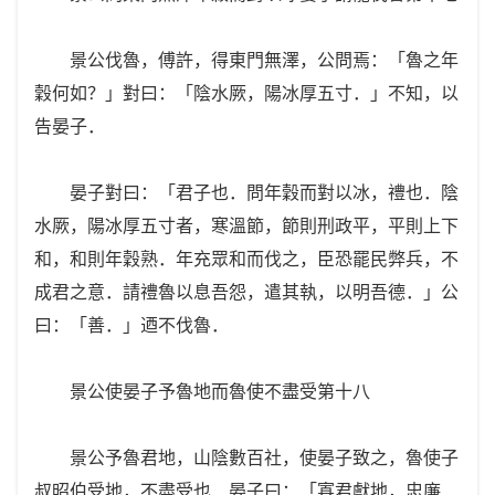
景公伐魯，傅許，得東門無澤，公問焉：「魯之年
穀何如？」對曰：「陰水厥，陽冰厚五寸．」不知，以
告晏子．
晏子對曰：「君子也．問年穀而對以冰，禮也．陰
水厥，陽冰厚五寸者，寒溫節，節則刑政平，平則上下
和，和則年穀熟．年充眾和而伐之，臣恐罷民弊兵，不
成君之意．請禮魯以息吾怨，遣其執，以明吾德．」公
曰：「善．」迺不伐魯．
景公使晏子予魯地而魯使不盡受第十八
景公予魯君地，山陰數百社，使晏子致之，魯使子
叔昭伯受地，不盡受也．晏子曰：「寡君獻地，忠廉