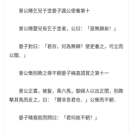
景公睹乞兒于塗晏子諷公使養第十
景公睹嬰兒有乞于塗者，公曰：「是無歸矣！」
晏子對曰：「君存，何為無歸？使吏養之，可立而
以聞．」
景公慚刖跪之辱不朝晏子稱直請賞之第十一
景公正晝，被髮，乘六馬，御婦人以出正閨，刖跪
擊其馬而反之，曰：「爾非吾君也．」公慚而不朝．
晏子睹裔款而問曰：「君何故不朝？」