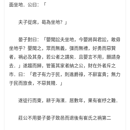
面坐地．公曰：「
夫子從席，曷為坐地？」
晏子對曰：「嬰聞訟夫坐地，今嬰將與君訟，敢毋
坐地乎？嬰聞之，眾而無義，彊而無禮，好勇而惡賢
者，禍必及其身，若公者之謂矣．且嬰言不用，願請身
去．」遂趨而歸，管籥其家者納之公，財在外者斥之
市．曰：「君子有力于民，則進爵祿，不辭富貴；無力
于民而旅食，不惡貧賤．」
遂徒行而東，耕于海濱．居數年，果有崔杼之難．
莊公不用晏子晏子致邑而退後有崔氏之禍第二