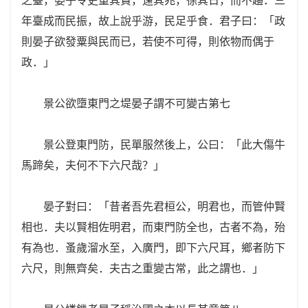
年臺成而民振，故上說乎游，民足乎食．君子曰：「政
則晏子欲發粟與民而已，若使不可得，則依物而偶于
政．」
景公欲墮東門之堤晏子謂不可變古第七
景公登東門防，民單服然後上，公曰：「此大傷牛
馬蹄矣，夫何不下六尺哉？」
晏子對曰：「昔者吾先君桓公，明君也，而管仲賢
相也．夫以賢相佐明君，而東門防全也，古者不為，殆
有為也．蚤歲溜水至，入廣門，即下六尺耳，鄉者防下
六尺，則無齊矣．夫古之重變古常，此之謂也．」