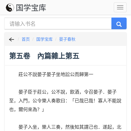
国学宝库
首页
国学宝库
晏子春秋
第五卷 內篇雜上第五
莊公不說晏子晏子坐地訟公而歸第一
晏子臣于莊公，公不說，飲酒，令召晏子．晏子
至，入門，公令樂人奏歌曰：「已哉已哉！寡人不能說
也，爾何來為？」
晏子入坐，樂人三奏，然後知其謂己也．遂起，北