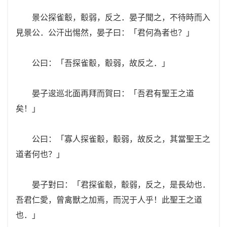
景公探雀鷇，鷇弱，反之．晏子聞之，不待時而入
見景公．公汗出惕然，晏子曰：「君何為者也？」
公曰：「吾探雀鷇，鷇弱，故反之．」
晏子逡巡北面再拜而賀曰：「吾君有聖王之道
矣！」
公曰：「寡人探雀鷇，鷇弱，故反之，其當聖王之
道者何也？」
晏子對曰：「君探雀鷇，鷇弱，反之，是長幼也．
吾君仁愛，曾禽獸之加焉，而況于人乎！此聖王之道
也．」