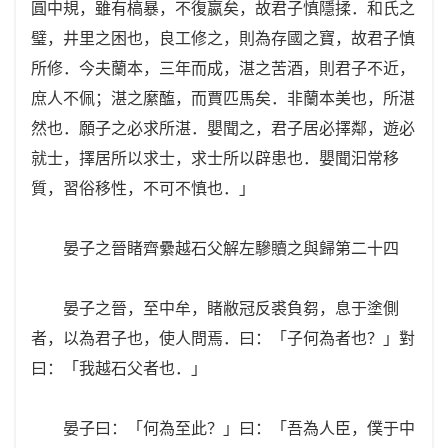
圓中規，雖有槁暴，不復嬴矣，故君子慎隱揉．和氏之
璧，井里之困也，良工修之，則為存國之寶，故君子慎
所修．今夫蘭本，三年而成，湛之苦酒，則君子不近，
庶人不佩；湛之縻醢，而賈匹馬矣．非蘭本美也，所湛
然也．願子之必求所湛．嬰聞之，君子居必擇鄰，遊必
就士，擇居所以求士，求士所以辟患也．嬰聞汩常移
質，習俗移性，不可不慎也．」
晏子之晉睹齊纍越石父解左驂贖之與歸第二十四
晏子之晉，至中牟，睹敝冠反裘負芻，息于塗側
者，以為君子也，使人問焉．曰：「子何為者也？」對
曰：「我越石父者也．」
晏子曰：「何為至此？」曰：「吾為人臣，僕于中