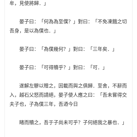
牟，見使將歸．」
晏子曰：「何為為至僕？」對曰：「不免凍餓之切
吾身，是以為僕也．」
晏子曰：「為僕幾何？」對曰：「三年矣．」
晏子曰：「可得贖乎？」對曰：「可．」
遂解左驂以贈之，因載而與之俱歸．至舍，不辭而
入，越石父怒而請絕，晏子使人應之曰：「吾未嘗得交
夫子也，子為僕三年，吾迺今日
睹而贖之，吾于子尚未可乎？子何絕我之暴也．」