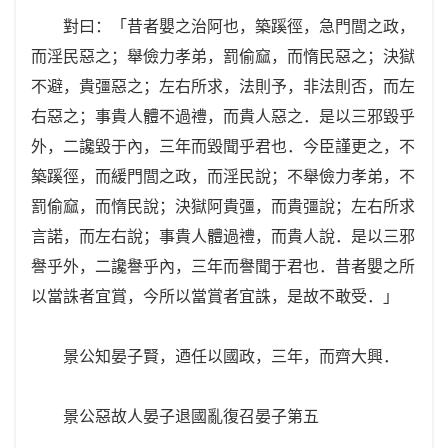
對曰：「昔者嬰之治阿也，築蹊徑，急門閭之政，
而淫民惡之；舉儉力孝弟，罰偷窳，而惰民惡之；決獄
不避，貴彊惡之；左右所求，法則予，非法則否，而左
右惡之；事貴人體不過禮，而貴人惡之．是以三邪毀乎
外，二讒毀于內，三年而毀聞乎君也．今臣謹更之，不
築蹊徑，而緩門閭之政，而淫民說；不舉儉力孝弟，不
罰偷窳，而惰民說；決獄阿貴彊，而貴彊說；左右所求
言諾，而左右說；事貴人體過禮，而貴人說．是以三邪
譽乎外，二讒譽乎內，三年而譽聞于君也．昔者嬰之所
以當誅者宜賞，今所以當賞者宜誅，是故不敢受．」
景公知晏子賢，迺任以國政，三年，而齊大興．
景公惡故人晏子退國亂復召晏子第五