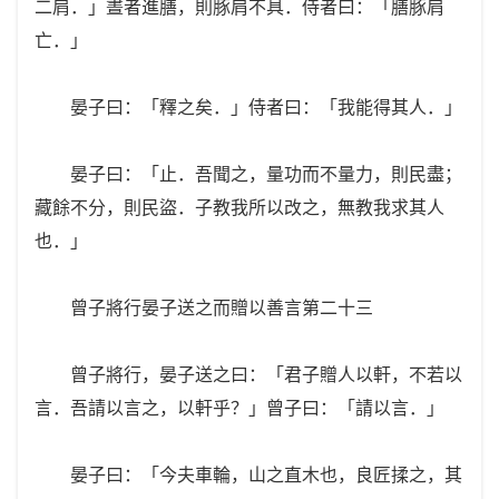
二肩．」晝者進膳，則豚肩不具．侍者曰：「膳豚肩
亡．」
晏子曰：「釋之矣．」侍者曰：「我能得其人．」
晏子曰：「止．吾聞之，量功而不量力，則民盡；
藏餘不分，則民盜．子教我所以改之，無教我求其人
也．」
曾子將行晏子送之而贈以善言第二十三
曾子將行，晏子送之曰：「君子贈人以軒，不若以
言．吾請以言之，以軒乎？」曾子曰：「請以言．」
晏子曰：「今夫車輪，山之直木也，良匠揉之，其