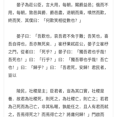
晏子為莊公臣，言大用，每朝，賜爵益邑；俄而不
用，每朝，致邑與爵．爵邑盡，退朝而乘，嘳然而歎，
終而笑．其僕曰：「何歎笑相從數也？」
晏子曰：「吾歎也，哀吾君不免于難；吾笑也，喜
吾自得也，吾亦無死矣．」崔杼果弒莊公，晏子立崔杼
之門，從者曰：「死乎？」晏子曰：「獨吾君也乎哉！
吾死也！」曰：「行乎？」曰：「獨吾罪也乎哉！吾亡
也！」曰：「歸乎？」曰：「吾君死，安歸！君民者，
豈以
陵民，社稷是主；臣君者，豈為其口實，社稷是
養．故君為社稷死，則死之，為社稷亡，則亡之；若君
為己死而為己亡，非其私暱，孰能任之．且人有君而弒
之，吾焉得死之？而焉得亡之？將庸何歸！」門啟而