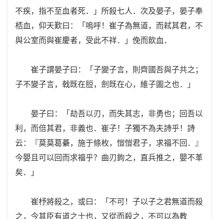
不疾，指不至血者死．」所殺七人．次及晏子，晏子奉
桮血，仰天歎曰：「嗚呼！崔子為無道，而弒其君，不
與公室而與崔慶者，受此不祥．」俛而飲血．
崔子謂晏子曰：「子變子言，則齊國吾與子共之；
子不變子言，戟既在脰，劍既在心，維子圖之也．」
晏子曰：「劫吾以刃，而失其志，非勇也；回吾以
利，而倍其君，非義也．崔子！子獨不為夫詩乎！詩
云：『莫莫葛虆，施于條枚，愷愷君子，求福不回．』
今嬰且可以回而求福乎？曲刃鉤之，直兵推之，嬰不革
矣．」
崔杼將殺之，或曰：「不可！子以子之君無道而殺
之，今其臣有道之士也，又從而殺之，不可以為教