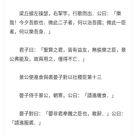
梁丘據左操瑟，右挈竽，行歌而出．公曰：「樂
哉！今夕吾飲也．微此二子者，何以治吾國；微此一臣
者，何以樂吾身．」
君子曰：「聖賢之君，皆有益友，無偷樂之臣，景
公弗能及，故兩用之，僅得不亡．」
景公使進食與裘晏子對以社稷臣第十三
晏子侍于景公，朝寒，公曰：「請進暖食．」
晏子對曰：「嬰非君奉餽之臣也，敢辭．」公曰：
「請進服裘．」