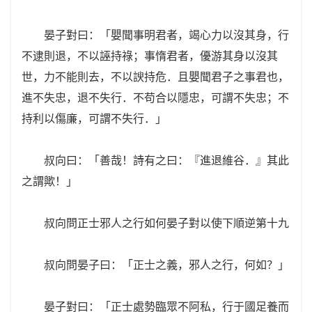
晏子對曰：「嬰聞事明君者，竭心力以沒其身，行
不逮則退，不以誣持祿；事惰君者，優游其身以沒其
世，力不能則去，不以諛持危．且嬰聞君子之事君也，
進不失忠，退不失行．不苟合以隱忠，可謂不失忠；不
持利以傷廉，可謂不失行．」
叔向曰：「善哉！詩有之曰：『進退維谷．』其此
之謂歟！」
叔向問正士邪人之行如何晏子對以使下順逆第十九
叔向問晏子曰：「正士之義，邪人之行，何如？」
晏子對曰：「正士處勢臨眾不阿私，行于國足養而