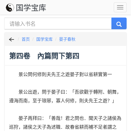
国学宝库
首页
国学宝库
晏子春秋
第四卷 內篇問下第四
景公問何修則夫先王之遊晏子對以省耕實第一
景公出遊，問于晏子曰：「吾欲觀于轉附、朝舞，
遵海而南，至于琅琊，寡人何修，則夫先王之遊？」
晏子再拜曰：「善哉！君之問也．聞天子之諸侯為
巡狩，諸侯之天子為述職．故春省耕而補不足者謂之