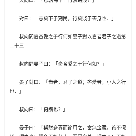
對曰：「意莫下于刻民，行莫賤于害身也．」
叔向問嗇吝愛之于行何如晏子對以嗇者君子之道第
二十三
叔向問晏子曰：「嗇吝愛之于行何如？」
晏子對曰：「嗇者，君子之道；吝愛者，小人之行
也．」
叔向曰：「何謂也？」
晏子曰：「稱財多寡而節用之，富無金藏，貧不假