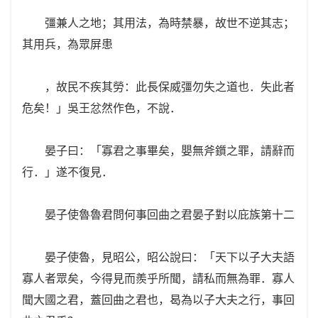
彊兼人之地；其用法，為時禁暴，故世不逆其志；
其用兵，為眾屏患
，故民不疾其勞：此長保威彊勿失之道也．失此者
危矣！」吳王忿然作色，不說．
晏子曰：「寡君之事畢矣，嬰無斧鑕之罪，請辭而
行．」遂不復見．
晏子使魯魯君問何事回曲之君晏子對以庇族第十二
晏子使魯，見昭公，昭公說曰：「天下以子大夫語
寡人者眾矣，今得見而羨乎所聞，請私而無為罪．寡人
聞大國之君，蓋回曲之君也，曷為以子大夫之行，事回