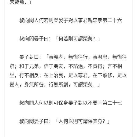
未戴焉．」
叔向問人何若則榮晏子對以事君親忠孝第二十六
叔向問晏子曰：「何若則可謂榮矣？」
晏子對曰：「事親孝，無悔往行，事君忠，無悔往
辭；和于兄弟，信于朋友，不諂過，不責得；言不相
坐，行不相反；在上治民，足以尊君，在下蒞修，足以
變人，身無所咎，行無所創，可謂榮矣．」
叔向問人何以則可保身晏子對以不要幸第二十七
叔向問晏子曰：「人何以則可謂保其身？」