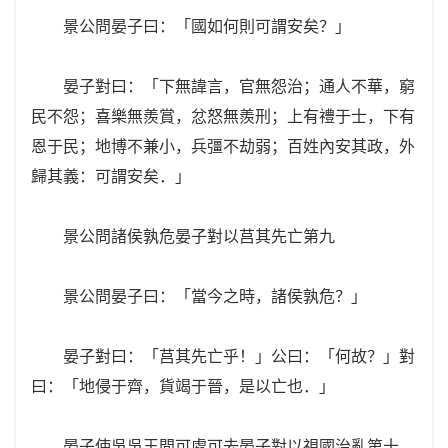
景公問晏子曰：「國如何則可謂安矣？」
晏子對曰：「下無諱言，官無怨治；通人不華，窮
民不怨；喜樂無羨賞，忿怒無羨刑；上有禮于士，下有
恩于民；地博不兼小，兵彊不劫弱；百姓內安其政，外
歸其義：可謂安矣．」
景公問諸侯孰危晏子對以莒其先亡第九
景公問晏子曰：「當今之時，諸侯孰危？」
晏子對曰：「莒其先亡乎！」公曰：「何故？」對
曰：「地侵于齊，貨竭于晉，是以亡也．」
晏子使吳吳王問可處可去晏子對以視國治亂第十