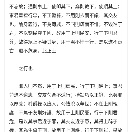
不忘故；通則事上，使卹其下，窮則教下，使順其上；
事君盡禮行忠，不正爵祿，不用則去而不議．其交友
也，論身義行，不為苟戚，不同則疏而不悱；不毀進于
君，不以刻民尊于國．故用于上則民安，行于下則君
尊；故得眾上不疑其身，用于君不悖于行．是以進不喪
亡，退不危身，此正士
之行也．
邪人則不然，用于上則虐民，行于下則逆上；事君
苟進不道忠，交友苟合不道行；持諛巧以正祿，比姦邪
以厚養；矜爵祿以臨人，夸禮貌以華世；不任上則輕
議，不篤于友則好誹．故用于上則民憂，行于下則君
危，是以其事君近于罪，其交友近于患，其得上辟于
辱，其為生僨于刑，故用于上則誅，行于下則弒．是故