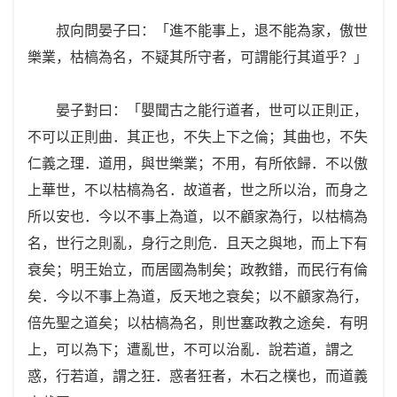
叔向問晏子曰：「進不能事上，退不能為家，傲世
樂業，枯槁為名，不疑其所守者，可謂能行其道乎？」
晏子對曰：「嬰聞古之能行道者，世可以正則正，
不可以正則曲．其正也，不失上下之倫；其曲也，不失
仁義之理．道用，與世樂業；不用，有所依歸．不以傲
上華世，不以枯槁為名．故道者，世之所以治，而身之
所以安也．今以不事上為道，以不顧家為行，以枯槁為
名，世行之則亂，身行之則危．且天之與地，而上下有
衰矣；明王始立，而居國為制矣；政教錯，而民行有倫
矣．今以不事上為道，反天地之衰矣；以不顧家為行，
倍先聖之道矣；以枯槁為名，則世塞政教之途矣．有明
上，可以為下；遭亂世，不可以治亂．說若道，謂之
惑，行若道，謂之狂．惑者狂者，木石之樸也，而道義