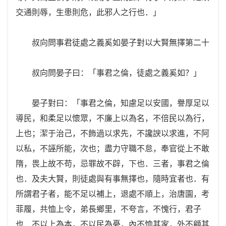
交通則辱，生患則危，此邪人之行也．」
叔向問事君徒處之義奚如晏子對以大賢無擇第二十
叔向問晏子曰：「事君之倫，徒處之義奚如？」
晏子對曰：「事君之倫，知慮足以安國，譽厚足以
導民，和柔足以懷眾，不廉上以為名，不倍民以為行，
上也；潔于治己，不飾過以求先，不讒諛以求進，不阿
以私，不誣所能，次也；盡力守職不怠，奉官從上不敢
隋，畏上故不苟，忌罪故不辟，下也．三者，事君之倫
也．及夫大賢，則徒處與有事無擇也，隨時宜者也．有
所謂君子者，能不足以補上，退處不順上，治唐園，考
菲履，共恤上令，弟長鄉里，不夸言，不愧行，君子
也．不以上為本，不以民為憂，內不恤其家，外不顧其