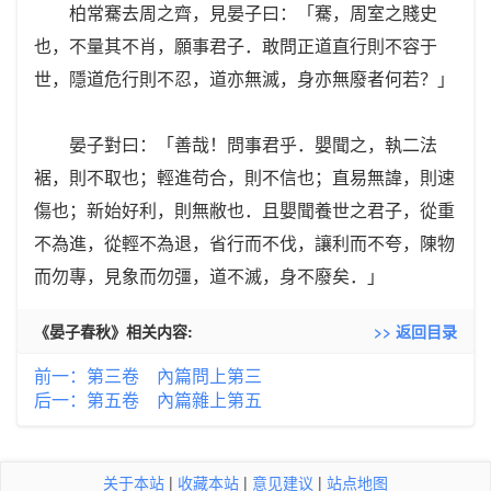
柏常騫去周之齊，見晏子曰：「騫，周室之賤史
也，不量其不肖，願事君子．敢問正道直行則不容于
世，隱道危行則不忍，道亦無滅，身亦無廢者何若？」
晏子對曰：「善哉！問事君乎．嬰聞之，執二法
裾，則不取也；輕進苟合，則不信也；直易無諱，則速
傷也；新始好利，則無敝也．且嬰聞養世之君子，從重
不為進，從輕不為退，省行而不伐，讓利而不夸，陳物
而勿專，見象而勿彊，道不滅，身不廢矣．」
《晏子春秋》相关内容:
>> 返回目录
前一：第三卷 內篇問上第三
后一：第五卷 內篇雜上第五
关于本站
|
收藏本站
|
意见建议
|
站点地图