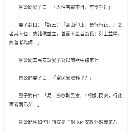
景公問晏子曰：「人性有賢不肖，可學乎？」
晏子對曰：「詩云：『高山仰止，景行行止．』之
者其人也．故諸侯並立，善而不怠者為長；列士並學，
終善者為師．」
景公問富民安眾晏子對以節欲中聽第七
景公問晏子曰：「富民安眾難乎？」
晏子對曰：「易．節欲則民富，中聽則民安，行此
兩者而已矣．」
景公問國如何則謂安晏子對以內安政外歸義第八