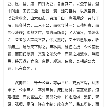
豆、區、釜、鐘，四升為豆，各自其四，以登于釜，釜
十則鐘．田氏三量，皆登一焉，鐘乃巨矣．以家量貸，
以公量收之．山木如市，弗加于山，魚鹽蜃蛤，弗加于
海．民參其力，二入于公，而衣食其一；公積朽蠹，而
老少凍餒；國都之市，屨賤而踊貴；民人痛疾，或燠休
之．昔者殷人誅殺不當，僇民無時，文王慈惠殷眾，收
卹無主，是故天下歸之，無私與，維德之授．今公室驕
暴，而田氏慈惠，其愛之如父母，而歸之如流水，無獲
民，將焉避？箕伯、直柄、虞遂、伯戲，其相胡公大
姬，已在齊矣．」
叔向曰：「雖吾公室，亦季世也．戎馬不駕，卿無
軍行，公乘無人，卒列無長；庶民罷獘，宮室滋侈，道
殣相望，而女富溢尤；民聞公命，如逃寇讎；欒卻、胥
原、孤續、慶伯，降在皁隸；政在家門，民無所依，而