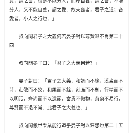
貸，謂之嗇；積多不能分人，而厚自養，謂之吝；不能
分人，又不能自養，謂之愛．故夫嗇者，君子之道；吝
愛者，小人之行也．」
叔向問君子之大義何若晏子對以尊賢退不肖第二十
四
叔向問晏子曰：「君子之大義何若？」
晏子對曰：「君子之大義，和調而不緣，溪盎而不
苛，莊敬而不狡，和柔而不銓，刻廉而不劌，行精而不
以明污，齊尚而不以遺罷，富貴不傲物，貧窮不易行，
尊賢而不退不肖．此君子之大義也．」
叔向問傲世樂業能行道乎晏子對以狂惑也第二十五