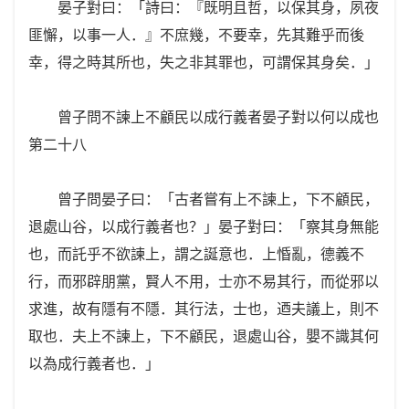
晏子對曰：「詩曰：『既明且哲，以保其身，夙夜
匪懈，以事一人．』不庶幾，不要幸，先其難乎而後
幸，得之時其所也，失之非其罪也，可謂保其身矣．」
曾子問不諫上不顧民以成行義者晏子對以何以成也
第二十八
曾子問晏子曰：「古者嘗有上不諫上，下不顧民，
退處山谷，以成行義者也？」晏子對曰：「察其身無能
也，而託乎不欲諫上，謂之誕意也．上惛亂，德義不
行，而邪辟朋黨，賢人不用，士亦不易其行，而從邪以
求進，故有隱有不隱．其行法，士也，迺夫議上，則不
取也．夫上不諫上，下不顧民，退處山谷，嬰不識其何
以為成行義者也．」