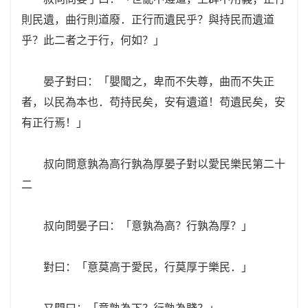
則民遺，曲行則道廢．正行而遺民乎？與持民而遺道
乎？此二者之于行，何如？」
晏子對曰：「嬰聞之，卑而不失尊，曲而不失正
者，以民為本也．苟持民矣，安有遺道！苟遺民矣，安
有正行焉！」
叔向問意孰為高行孰為厚晏子對以愛民樂民第二十
二
叔向問晏子曰：「意孰為高？行孰為厚？」
對曰：「意莫高于愛民，行莫厚于樂民．」
又問曰：「意孰為下？行孰為賤？」