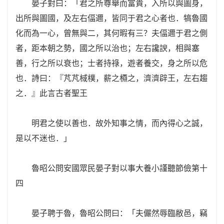
晏子對曰：「君之所尊舉而富貴，入所以與圖身，
出所與圖國，及左右偪邇，皆同于君之心者也．犒魯國
化而為一心，曾無與二，其何暇有三？夫偪邇于君之側
者，距本朝之勢，國之所以治也；左右讒諛，相與塞
善，行之所以衰也；士者持祿，遊者養交，身之所以危
也．詩曰：『芃芃棫樸，薪之槱之，濟濟辟王，左右趨
之．』此言古者聖王
明君之使以善也．故外知事之情，而內得心之誠，
是以不迷也．」
魯昭公問安國眾民晏子對以事大養小謹聽節儉第十
四
晏子聘于魯，魯昭公問曰：「夫儼然辱臨敝邑，竊