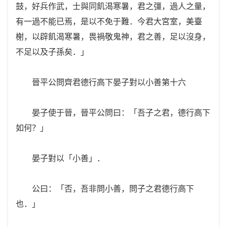
鼓，好兵作武，士與同飢渴寒暑，君之彊，過人之量，
有一過不能已焉，是以不免于難．今君大宮室，美臺
榭，以辟飢渴寒暑，畏禍敬鬼神，君之善，足以沒身，
不足以及子孫矣．」
晉平公問齊君德行高下晏子對以小善第十六
晏子使于晉，晉平公問曰：「吾子之君，德行高下
如何？」
晏子對以「小善」．
公曰：「否，吾非問小善，問子之君德行高下
也．」