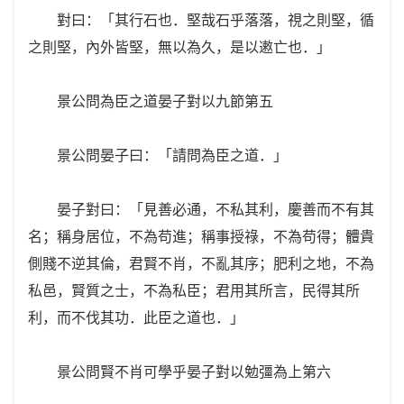
對曰：「其行石也．堅哉石乎落落，視之則堅，循
之則堅，內外皆堅，無以為久，是以遫亡也．」
景公問為臣之道晏子對以九節第五
景公問晏子曰：「請問為臣之道．」
晏子對曰：「見善必通，不私其利，慶善而不有其
名；稱身居位，不為苟進；稱事授祿，不為苟得；體貴
側賤不逆其倫，君賢不肖，不亂其序；肥利之地，不為
私邑，賢質之士，不為私臣；君用其所言，民得其所
利，而不伐其功．此臣之道也．」
景公問賢不肖可學乎晏子對以勉彊為上第六