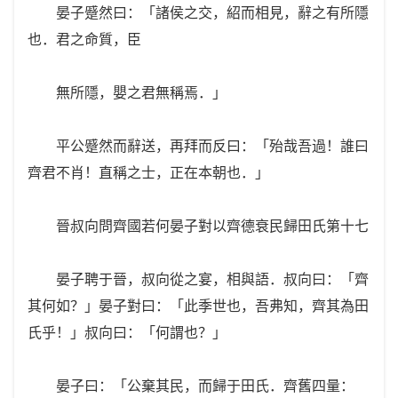
晏子蹙然曰：「諸侯之交，紹而相見，辭之有所隱
也．君之命質，臣
無所隱，嬰之君無稱焉．」
平公蹙然而辭送，再拜而反曰：「殆哉吾過！誰曰
齊君不肖！直稱之士，正在本朝也．」
晉叔向問齊國若何晏子對以齊德衰民歸田氏第十七
晏子聘于晉，叔向從之宴，相與語．叔向曰：「齊
其何如？」晏子對曰：「此季世也，吾弗知，齊其為田
氏乎！」叔向曰：「何謂也？」
晏子曰：「公棄其民，而歸于田氏．齊舊四量：