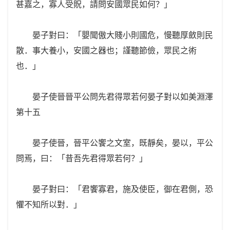
甚嘉之，寡人受貺，請問安國眾民如何？」
晏子對曰：「嬰聞傲大賤小則國危，慢聽厚斂則民
散．事大養小，安國之器也；謹聽節儉，眾民之術
也．」
晏子使晉晉平公問先君得眾若何晏子對以如美淵澤
第十五
晏子使晉，晉平公饗之文室，既靜矣，晏以，平公
問焉，曰：「昔吾先君得眾若何？」
晏子對曰：「君饗寡君，施及使臣，御在君側，恐
懼不知所以對．」