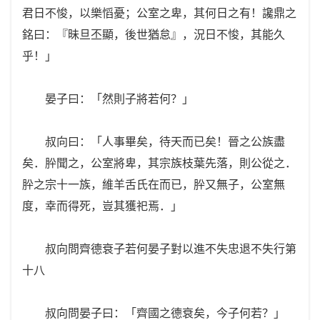
君日不悛，以樂慆憂；公室之卑，其何日之有！讒鼎之
銘曰：『昧旦丕顯，後世猶怠』，況日不悛，其能久
乎！」
晏子曰：「然則子將若何？」
叔向曰：「人事畢矣，待天而已矣！晉之公族盡
矣．肸聞之，公室將卑，其宗族枝葉先落，則公從之．
肸之宗十一族，維羊舌氏在而已，肸又無子，公室無
度，幸而得死，豈其獲祀焉．」
叔向問齊德衰子若何晏子對以進不失忠退不失行第
十八
叔向問晏子曰：「齊國之德衰矣，今子何若？」