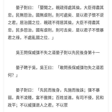
晏子對曰：「嬰聞之，親疏得處其倫，大臣得盡其
忠，民無怨治，國無虐刑，則可處矣．是以君子懷不逆
之君，居治國之位．親疏不得居其倫，大臣不得盡其
忠，民多怨治，國有虐刑，則可去矣．是以君子不懷暴
君之祿，不處亂國之位．」
吳王問保威彊不失之道晏子對以先民後身第十一
晏子聘于吳，吳王曰：「敢問長保威彊勿失之道若
何？」
晏子對曰：「先民而後身，先施而後誅；彊不暴
弱，貴不凌賤，富不傲貧；百姓並進，有司不侵，民和
政平；不以威彊退人之君，不以眾