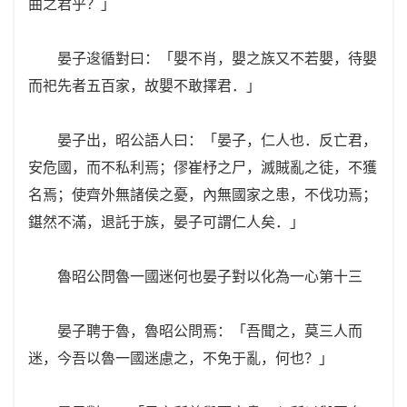
曲之君乎？」
晏子逡循對曰：「嬰不肖，嬰之族又不若嬰，待嬰
而祀先者五百家，故嬰不敢擇君．」
晏子出，昭公語人曰：「晏子，仁人也．反亡君，
安危國，而不私利焉；僇崔杼之尸，滅賊亂之徒，不獲
名焉；使齊外無諸侯之憂，內無國家之患，不伐功焉；
鍖然不滿，退託于族，晏子可謂仁人矣．」
魯昭公問魯一國迷何也晏子對以化為一心第十三
晏子聘于魯，魯昭公問焉：「吾聞之，莫三人而
迷，今吾以魯一國迷慮之，不免于亂，何也？」