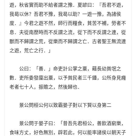
遊，秋省實而助不給者謂之豫．夏諺曰：『吾君不遊，
我曷以休？吾君不豫，我曷以助？一遊一豫，為諸侯
度．』今君之遊不然，師行而糧食，貧苦不補，勞者不
息．夫從南歷時而不反謂之流，從下而不反謂之連，從
獸而不歸謂之荒，從樂而不歸謂之亡．古者聖王無流連
之遊，荒亡之行．」
公曰：「善．」命吏計公掌之粟，藉長幼貧氓之
數．吏所委發廩出粟，以予貧民者三千鍾，公所身見癃
老者七十人，振贍之，然後歸也．
景公問桓公何以致霸晏子對以下賢以身第二
景公問于晏子曰：「昔吾先君桓公，善飲酒窮樂，
食味方丈，好色無別，辟若此，何以能率諸侯以朝天子