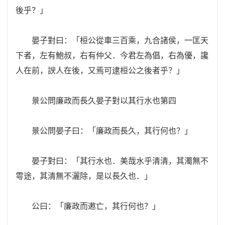
後乎？」
晏子對曰：「桓公從車三百乘，九合諸侯，一匡天
下者，左有鮑叔，右有仲父．今君左為倡，右為優，讒
人在前，諛人在後，又焉可逮桓公之後者乎？」
景公問廉政而長久晏子對以其行水也第四
景公問晏子曰：「廉政而長久，其行何也？」
晏子對曰：「其行水也．美哉水乎清清，其濁無不
雩途，其清無不灑除，是以長久也．」
公曰：「廉政而遫亡，其行何也？」