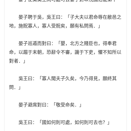
晏子聘于吳，吳王曰：「子大夫以君命辱在敝邑之
地，施貺寡人，寡人受貺矣，願有私問焉．」
晏子巡遁而對曰：「嬰，北方之賤臣也，得奉君
命，以趨于末朝，恐辭令不審，譏于下吏，懼不知所以
對者．」
吳王曰：「寡人聞夫子久矣，今乃得見，願終其
問．」
晏子避席對曰：「敬受命矣．」
吳王曰：「國如何則可處，如何則可去也？」