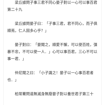
梁丘據問子事三君不同心晏子對以一心可以事百君
第二十九
梁丘據問晏子曰：「子事三君，君不同心，而子俱
順焉，仁人固多心乎？」
晏子對曰：「晏聞之，順愛不懈，可以使百姓，彊
暴不忠，不可以使一人．」心可以事百君，三心不可以
事一君．」
仲尼聞之曰：「小子識之！晏子以一心事百君者
也．」
柏常騫問道無滅身無廢晏子對以養世君子第三十