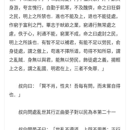
身游，夸言愧行，自勤于飢寒，不及醜儕，命之曰狂僻
之民，明上之所禁也．進也不能及上，退也不能徒處，
作窮于富利之門，畢志于畎畝之業，窮通行無常處之
慮，佚于心，利通不能，窮業不成，命之曰處封之民，
明上之所誅也．有智不足以補君，有能不足以勞民，俞
身徒處，謂之傲上，苟進不擇所道，苟得不知所惡，謂
之亂賊．身無以與君，能無以勞民，飾徒處之義，揚輕
上之名，謂之亂國．明君在上，三者不免罪．」
叔向曰：「賢不肖，性夫！吾每有問，而未嘗自得
也．」
叔向問處亂世其行正曲晏子對以民為本第二十一
叔向問晏子曰：「世亂不遵道，上辟不用義；正行