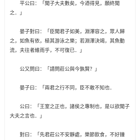
平公曰：「聞子大夫數矣，今迺得見，願終聞
之．」
晏子對曰：「臣聞君子如美，淵澤容之，眾人歸
之，如魚有依，極其游泳之樂；若淵澤決竭，其魚動
流，夫往者維雨乎，不可復已．」
公又問曰：「請問莊公與今孰賢？」
晏子曰：「兩君之行不同，臣不敢不知也．
公曰：「王室之正也，諸侯之專制也，是以欲聞子
大夫之言也．」
對曰：「先君莊公不安靜處，樂節飲食，不好鐘