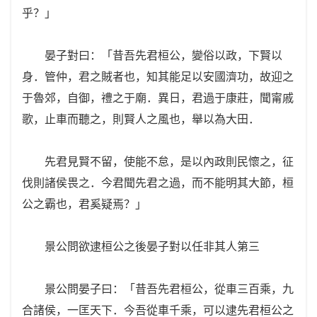
乎？」
晏子對曰：「昔吾先君桓公，變俗以政，下賢以
身．管仲，君之賊者也，知其能足以安國濟功，故迎之
于魯郊，自御，禮之于廟．異日，君過于康莊，聞甯戚
歌，止車而聽之，則賢人之風也，舉以為大田．
先君見賢不留，使能不怠，是以內政則民懷之，征
伐則諸侯畏之．今君聞先君之過，而不能明其大節，桓
公之霸也，君奚疑焉？」
景公問欲逮桓公之後晏子對以任非其人第三
景公問晏子曰：「昔吾先君桓公，從車三百乘，九
合諸侯，一匡天下．今吾從車千乘，可以逮先君桓公之