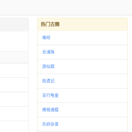
热门古籍
难经
合浦珠
游仙窟
拾遗记
言行龟鉴
佛祖通载
乐府杂录