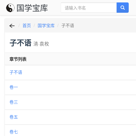
国学宝库
首页
国学宝库
子不语
子不语
清·袁枚
章节列表
子不语
卷一
卷三
卷五
卷七