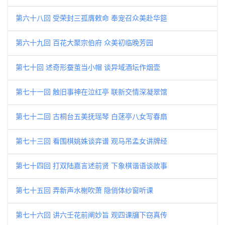
第六十八回 受荣封三孤膺敕命 奉宠召众美赴华筵
第六十九回 百花大聚宗伯府 众美初临晚芳园
第七十回 述奇形蚕茧当小帽 谈异域酒坛作烟壶
第七十一回 触旧事神在泣红亭 联新交情深凝翠馆
第七十二回 古桐台五美抚瑶琴 白蒁亭八女写春扇
第七十三回 看围棋姚姝谈弈谱 观马吊孟女讲牌经
第七十四回 打双陆嘉言述前贤 下象棋谐语谈故事
第七十五回 弄新声水榭吹萧 隐俏体纱窗听课
第七十六回 讲六壬花前阐妙旨 观四课牖下窃真传