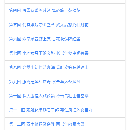
第四回 吟雪诗暖阁赌酒 挥醉笔上苑催花
第五回 俏宫娥戏夸金盏草 武太后怒贬牡丹花
第六回 众宰承宣游上苑 百花获谴降红尘
第七回 小才女月下论文科 老书生梦中闻善果
第八回 弃嚣尘结伴游寰海 觅胜迹穷踪越远山
第九回 服肉芝延年益寿 食朱草入圣超凡
第十回 诛大虫佳人施药箭 搏奇鸟壮士奋空拳
第十一回 观雅化闲游君子邦 慕仁风误入良臣府
第十二回 双宰辅畅谈俗弊 两书生敬服良箴