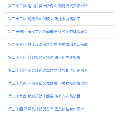
第二十二回 遇白民儒士听奇文 观药兽武夫发妙论
第二十三回 说酸话酒保咬文 讲迂谈腐儒嚼字
第二十四回 唐探花酒楼闻善政 徐公子茶肆叙衷情
第二十五回 越危垣潜出淑士关 登曲岸闲游两面国
第二十六回 遇强梁义女怀德 遭大厄灵鱼报恩
第二十七回 观奇形路过翼民郡 谈异相道出豕喙乡
第二十八回 老书生仗义舞龙泉 小美女衔恩脱虎穴
第二十九回 服妙药幼子回春 传奇方老翁济世
第三十回 觅蝇头林郎货禽鸟 因恙体枝女作螟蛉