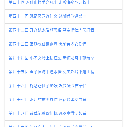
第四十回 入仙山撒手弃凡尘 走瀚海牵肠归故土
第四十一回 观奇图喜遇佳文 述御旨欣逢盛曲
第四十二回 开女试太后颁恩诏 笃亲情佳人盼好音
第四十三回 因游戏仙猿露意 念劬劳孝女伤怀
第四十四回 小孝女岭上访红蕖 老道姑舟中献瑞草
第四十五回 君子国海中逢水怪 丈夫邦岭下遇山精
第四十六回 施慈悲仙子降妖 发慷慨储君结伴
第四十七回 水月村樵夫寄信 镜花岭孝女寻亲
第四十八回 睹碑记默喻仙机 观图章微明妙旨