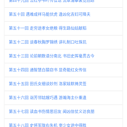
第四十九回 泣红亭书叶传佳话 流翠浦搴裳觉旧踪
第五十回 遇难成祥马能伏虎 逢凶化吉妇可降夫
第五十一回 走穷途孝女绝粮 得生路仙姑献稻
第五十二回 谈春秋胸罗锦绣 讲礼制口吐珠玑
第五十三回 论前朝数语分南北 书旧史挥毫贯古今
第五十四回 通智慧白猿窃书 显奇能红女传信
第五十五回 田氏女细谈妙剂 洛家娃默祷灵签
第五十六回 诣芳邻姑嫂巧遇 游瀚海主仆重逢
第五十七回 读血书伤情思旧友 闻凶信仗义访良朋
第五十八回 史将军陇右失机 宰少女途中得胜