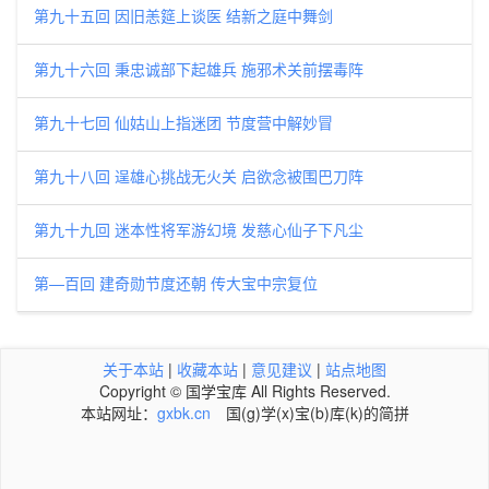
第九十五回 因旧恙筵上谈医 结新之庭中舞剑
第九十六回 秉忠诚部下起雄兵 施邪术关前摆毒阵
第九十七回 仙姑山上指迷团 节度营中解妙冒
第九十八回 逞雄心挑战无火关 启欲念被围巴刀阵
第九十九回 迷本性将军游幻境 发慈心仙子下凡尘
第—百回 建奇勋节度还朝 传大宝中宗复位
关于本站
|
收藏本站
|
意见建议
|
站点地图
Copyright © 国学宝库 All Rights Reserved.
本站网址：
gxbk.cn
国(g)学(x)宝(b)库(k)的简拼