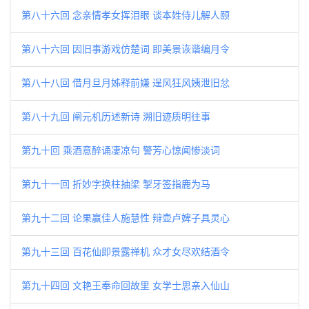
第八十六回 念亲情孝女挥泪眼 谈本姓侍儿解人颐
第八十六回 因旧事游戏仿楚词 即美景诙谐编月令
第八十八回 借月旦月姊释前嫌 逞风狂风姨泄旧忿
第八十九回 阐元机历述新诗 溯旧迹质明往事
第九十回 乘酒意醉诵凄凉句 警芳心惊闻惨淡词
第九十一回 折妙字换柱抽梁 掣牙签指鹿为马
第九十二回 论果赢佳人施慧性 辩壶卢婢子具灵心
第九十三回 百花仙即景露禅机 众才女尽欢结酒令
第九十四回 文艳王奉命回故里 女学士思亲入仙山