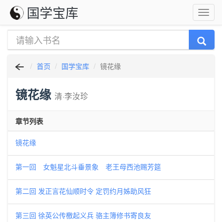
国学宝库
首页
国学宝库
镜花缘
镜花缘
清·李汝珍
章节列表
镜花缘
第一回 女魁星北斗垂景象 老王母西池赐芳筵
第二回 发正言花仙顺时令 定罚约月姊助风狂
第三回 徐英公传檄起义兵 骆主簿修书寄良友