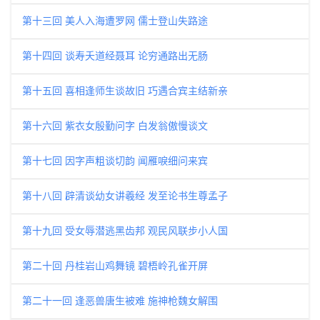
第十三回 美人入海遭罗网 儒士登山失路途
第十四回 谈寿夭道经聂耳 论穷通路出无肠
第十五回 喜相逢师生谈故旧 巧遇合宾主结新亲
第十六回 紫衣女殷勤问字 白发翁傲慢谈文
第十七回 因字声粗谈切韵 闻雁唳细问来宾
第十八回 辟清谈幼女讲羲经 发至论书生尊孟子
第十九回 受女辱潜逃黑齿邦 观民风联步小人国
第二十回 丹桂岩山鸡舞镜 碧梧岭孔雀开屏
第二十一回 逢恶兽唐生被难 施神枪魏女解围