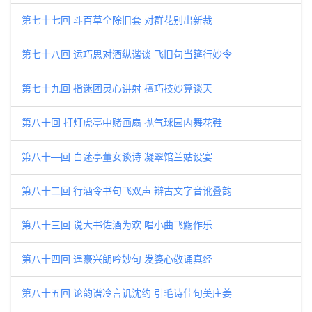
第七十七回 斗百草全除旧套 对群花别出新裁
第七十八回 运巧思对酒纵谐谈 飞旧句当筵行妙令
第七十九回 指迷团灵心讲射 擅巧技妙算谈天
第八十回 打灯虎亭中赌画扇 抛气球园内舞花鞋
第八十—回 白蒁亭董女谈诗 凝翠馆兰姑设宴
第八十二回 行酒令书句飞双声 辩古文字音讹叠韵
第八十三回 说大书佐酒为欢 唱小曲飞觞作乐
第八十四回 逞豪兴朗吟妙句 发婆心敬诵真经
第八十五回 论韵谱冷言讥沈约 引毛诗佳句美庄姜