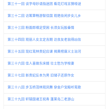
第三十一回 谈字母妙语指迷团 看花灯戏言猜哑谜
第三十二回 访筹算畅游智佳国 观艳妆闲步女儿乡
第三十三回 粉面郎缠足受困 长须女玩股垂情
第三十四回 观丽人女主定吉期 访良友老翁得凶信
第三十五回 现红鸾林贵妃应课 揭黄榜唐义士治河
第三十六回 佳人喜做东床婿 壮士愁为学桉妻
第三十七回 新贵妃反本为男 旧储子还原作女
第三十八回 步玉桥茂林观凤舞 穿金户宝殿听鸾歌
第三十九回 轩辕国诸王祝寿 蓬莱岛二老游山