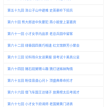
第五十九回 洛公子山中避难 史英豪岭下招兵
第六十回 熊大郎途中失要犯 燕小姐堂上宴嘉宾
第六十一回 小才女亭内品茶 老总兵园中留客
第六十二回 绿香园四美巧相逢 红文馆群芳小聚会
第六十三回 论科场众女谈果报 误考试十美具公呈
第六十四回 赌石砚舅甥斗趣 猜灯谜姊妹陶情
第六十五回 盼佳音虔心问卜 顶盛典奉命抡才
第六十六回 借飞车国王访储子 放黄榜太后考闺才
第六十七回 小才女卞府谒师 老国舅黄门进表