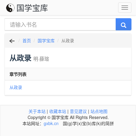
国学宝库
首页
国学宝库
从政录
从政录
明·薛瑄
章节列表
从政录
关于本站
|
收藏本站
|
意见建议
|
站点地图
Copyright © 国学宝库 All Rights Reserved.
本站网址：
gxbk.cn
国(g)学(x)宝(b)库(k)的简拼