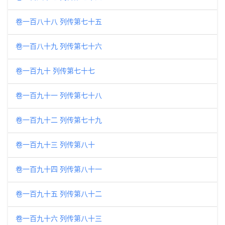
卷一百八十八 列传第七十五
卷一百八十九 列传第七十六
卷一百九十 列传第七十七
卷一百九十一 列传第七十八
卷一百九十二 列传第七十九
卷一百九十三 列传第八十
卷一百九十四 列传第八十一
卷一百九十五 列传第八十二
卷一百九十六 列传第八十三