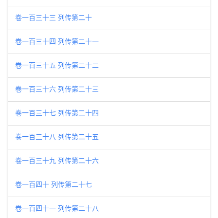
卷一百三十三 列传第二十
卷一百三十四 列传第二十一
卷一百三十五 列传第二十二
卷一百三十六 列传第二十三
卷一百三十七 列传第二十四
卷一百三十八 列传第二十五
卷一百三十九 列传第二十六
卷一百四十 列传第二十七
卷一百四十一 列传第二十八