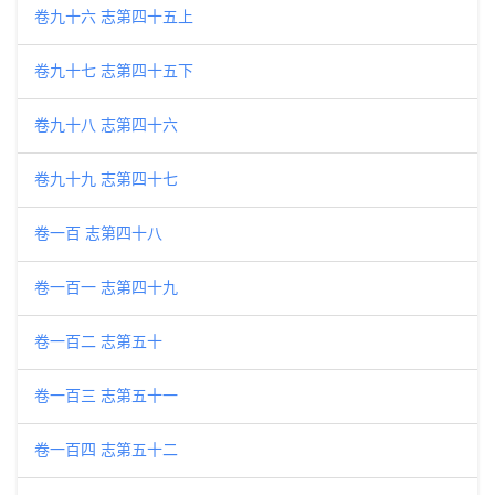
卷九十六 志第四十五上
卷九十七 志第四十五下
卷九十八 志第四十六
卷九十九 志第四十七
卷一百 志第四十八
卷一百一 志第四十九
卷一百二 志第五十
卷一百三 志第五十一
卷一百四 志第五十二