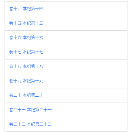
卷十四 本纪第十四
卷十五 本纪第十五
卷十六 本纪第十六
卷十七 本纪第十七
卷十八 本纪第十八
卷十九 本纪第十九
卷二十 本纪第二十
卷二十一 本纪第二十一
卷二十二 本纪第二十二