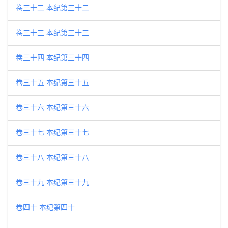
卷三十二 本纪第三十二
卷三十三 本纪第三十三
卷三十四 本纪第三十四
卷三十五 本纪第三十五
卷三十六 本纪第三十六
卷三十七 本纪第三十七
卷三十八 本纪第三十八
卷三十九 本纪第三十九
卷四十 本纪第四十