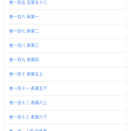
卷一百五 志第五十三
卷一百六 表第一
卷一百七 表第二
卷一百八 表第三
卷一百九 表第四
卷一百十 表第五上
卷一百十一 表第五下
卷一百十二 表第六上
卷一百十三 表第六下