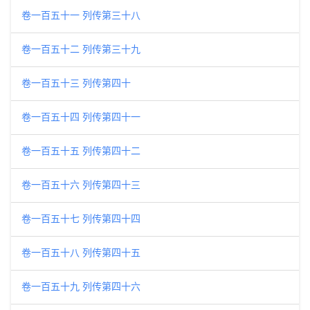
卷一百五十一 列传第三十八
卷一百五十二 列传第三十九
卷一百五十三 列传第四十
卷一百五十四 列传第四十一
卷一百五十五 列传第四十二
卷一百五十六 列传第四十三
卷一百五十七 列传第四十四
卷一百五十八 列传第四十五
卷一百五十九 列传第四十六