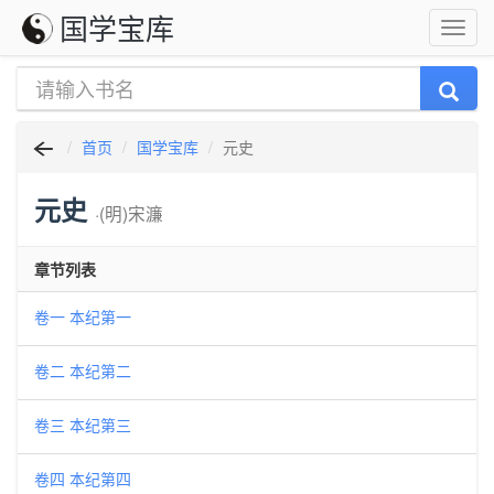
国学宝库
首页
国学宝库
元史
元史
·(明)宋濂
章节列表
卷一 本纪第一
卷二 本纪第二
卷三 本纪第三
卷四 本纪第四