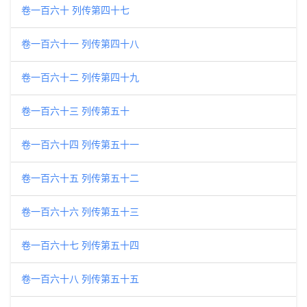
卷一百六十 列传第四十七
卷一百六十一 列传第四十八
卷一百六十二 列传第四十九
卷一百六十三 列传第五十
卷一百六十四 列传第五十一
卷一百六十五 列传第五十二
卷一百六十六 列传第五十三
卷一百六十七 列传第五十四
卷一百六十八 列传第五十五