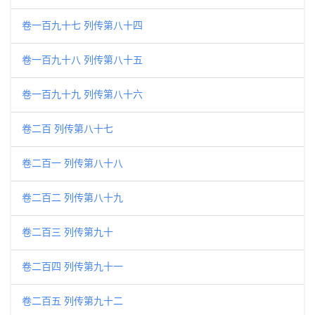
卷一百九十七 列传第八十四
卷一百九十八 列传第八十五
卷一百九十九 列传第八十六
卷二百 列传第八十七
卷二百一 列传第八十八
卷二百二 列传第八十九
卷二百三 列传第九十
卷二百四 列传第九十一
卷二百五 列传第九十二