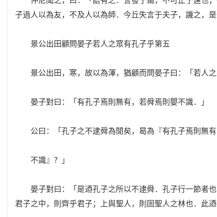
子過人以為友，不及人以為師．今丘失言于夫子，譏之，是
景公出田顧問晏子若人之眾有孔子乎第五
景公出田，寒，故以為渾，猶顧而問晏子曰：「若人之
晏子對曰：「有孔子焉則無有，若舜焉則嬰不識．」
公曰：「孔子之不逮舜為閒矣，曷為『有孔子焉則無有
不識』？」
晏子對曰：「是迺孔子之所以不逮舜．孔子行一節者也，
君子之中，則齊乎君子；上與聖人，則固聖人之林也．此迺