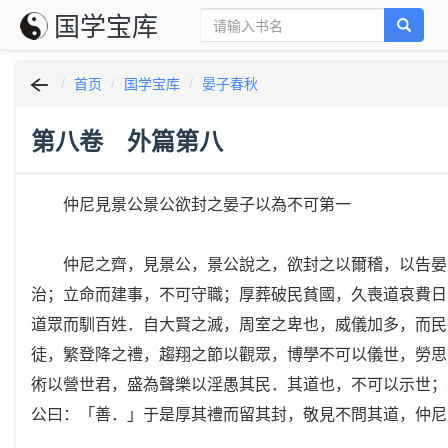
国学宝库
首页
国学宝库
晏子春秋
第八卷 外篇第八
仲尼見景公景公欲封之晏子以為不可第一
仲尼之齊，見景公，景公說之，欲封之以爾稽，以告晏子
治；立命而建事，不可守職；厚葬破民貧國，久喪道哀費日
道眾而馴百姓．自大賢之滅，周室之卑也，威儀加多，而民
徒，繁登降之禮，趨翔之節以觀眾，博學不可以儀世，勞思
術以營世君，盛為聲樂以淫愚其民．其道也，不可以示世；
公曰：「善．」于是厚其禮而留其封，敬見不問其道，仲尼