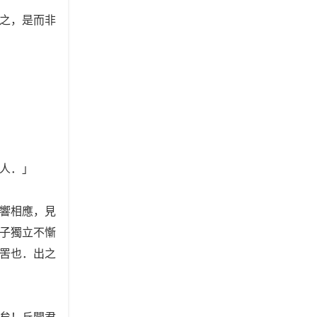
之，是而非
人．」
響相應，見
子獨立不慚
罟也．出之
矣！丘聞君