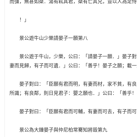
而彊，無甚如桀．湯有弒其君，桀有亡其兄，豈以人為足恃
！」
景公遊牛山少樂請晏子一願第八
景公遊于牛山，少樂，公曰：「請晏子一願．」晏子對曰
妻而見歸，有子而可遺．」公曰：「善乎！晏子之願；載一
晏子對曰：「臣願有君而明，有妻而材，家不貧，有良鄰
所識；有良鄰，則日見君子：嬰之願也．」公曰：「善乎！
晏子對曰：「臣願有君而可輔，有妻而可去，有子而可
景公為大鐘晏子與仲尼柏常騫知將毀第九