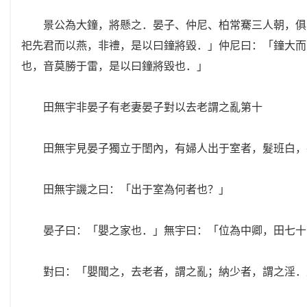
景公為大鐘，將懸之．晏子、仲尼、柏常騫三人朝，俱曰
祀先君而以燕，非禮，是以曰鐘將毀．」仲尼曰：「鐘大而
也，音莫勝于雷，是以曰鐘將毀也．」
田無宇非晏子有老妻晏子對以去老謂之亂第十
田無宇見晏子獨立于閨內，有婦人出于室者，髮班白，
田無宇譏之曰：「出于室為何者也？」
晏子曰：「嬰之家也．」無宇曰：「位為中卿，田七十
對曰：「嬰聞之，去老者，謂之亂；納少者，謂之淫．