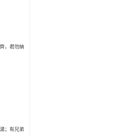
齊，君勿納
湯；有兄弟