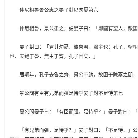
仲尼相魯景公患之晏子對以勿憂第六
仲尼相魯，景公患之，謂晏子曰：「鄰國有聖人，敵國
晏子對曰：「君其勿憂．彼魯君，弱主也；孔子，聖相也
也．夫絕于魯，無主于齊，孔子困矣．」
居期年，孔子去魯之齊，景公不納，故困于陳蔡之閒．
景公問有臣有兄弟而彊足恃乎晏子對不足恃第七
晏公問晏子曰：「有臣而彊，足恃乎？」晏子對曰：「
「有兄弟而彊，足恃乎？」晏子對曰：「不足恃．」公忿