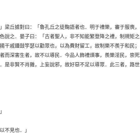
梁丘據對曰：「魯孔丘之徒鞠語者也．明于禮樂，審于服喪，
色說之．晏子曰：「古者聖人，非不知能繁登降之禮，制規矩之
揚干戚鍾鼓竽瑟以勸眾也，以為費財留工，故制樂不羨于和民；
者而深害生者，故不以導民．今品人飾禮煩事，羨樂淫民，崇死
．是非賢不肖雜，上妄說邪，故好惡不足以導眾．此三者，路世
」
以不見也．」