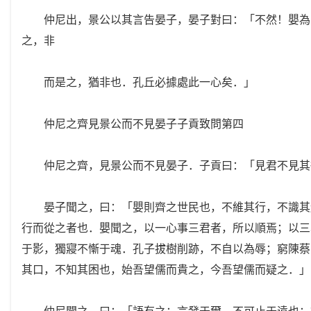
仲尼出，景公以其言告晏子，晏子對曰：「不然！嬰為三
之，非
而是之，猶非也．孔丘必據處此一心矣．」
仲尼之齊見景公而不見晏子子貢致問第四
仲尼之齊，見景公而不見晏子．子貢曰：「見君不見其從
晏子聞之，曰：「嬰則齊之世民也，不維其行，不識其過
行而從之者也．嬰聞之，以一心事三君者，所以順焉；以三
于影，獨寢不慚于魂．孔子拔樹削跡，不自以為辱；窮陳蔡
其口，不知其困也，始吾望儒而貴之，今吾望儒而疑之．」
仲尼聞之，曰：「語有之：言發于爾，不可止于遠也；行