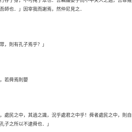
吾師也．」因宰我而謝焉，然仲尼見之．
眾，則有孔子焉乎？」
，若舜焉則嬰
處民之中，其過之識，況乎處君之中乎！舜者處民之中，則自
孔子之所以不逮舜也．」