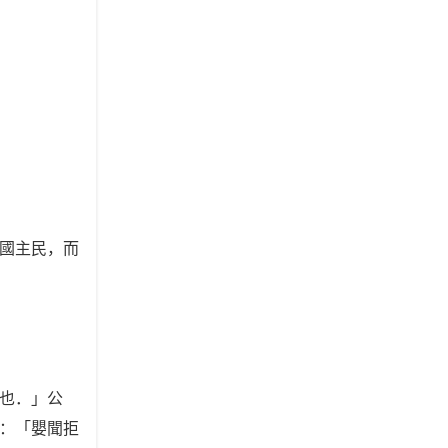
國主民，而
也．」公
：「嬰聞拒