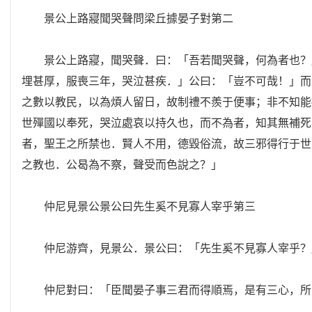
景公上路寢聞哭聲問梁丘據晏子對第二
景公上路寢，聞哭聲．曰：「吾若聞哭聲，何為者也？」
埋甚厚，服喪三年，哭泣甚疾．」公曰：「豈不可哉！」而
之數以教民，以為煩人留日，故制禮不羨于便事；非不知能
世殫國以奉死，哭泣處哀以持久也，而不為者，知其無補死
者，聖王之所禁也．賢人不用，德毀俗流，故三邪得行于世
之教也．公曷為不察，聲受而色說之？」
仲尼見景公景公曰先生奚不見寡人宰乎第三
仲尼游齊，見景公．景公曰：「先生奚不見寡人宰乎？
仲尼對曰：「臣聞晏子事三君而得順焉，是有三心，所