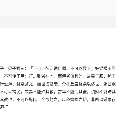
．晏子對曰：「不可．彼浩裾自順，不可以教下；好樂緩于民
，不可使子民；行之難者在內，而傳者無其外，故異于服，勉于
行滋薄；聲樂繁充，而世德滋衰．今孔丘盛聲樂以侈世，飾弦歌
不可以補民，兼壽不能殫其教，當年不能究其禮，積財不能贍其
其教也，不可以導民．今欲封之，以移齊國之俗，非所以導眾存
迺行．