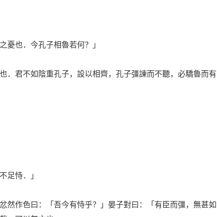
之憂也．今孔子相魯若何？」
．君不如陰重孔子，設以相齊，孔子彊諫而不聽，必驕魯而有
不足恃．」
然作色曰：「吾今有恃乎？」晏子對曰：「有臣而彊，無甚如