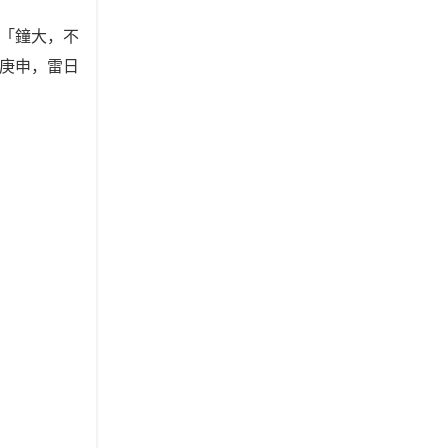
「鐘大，不
庚申，雷日