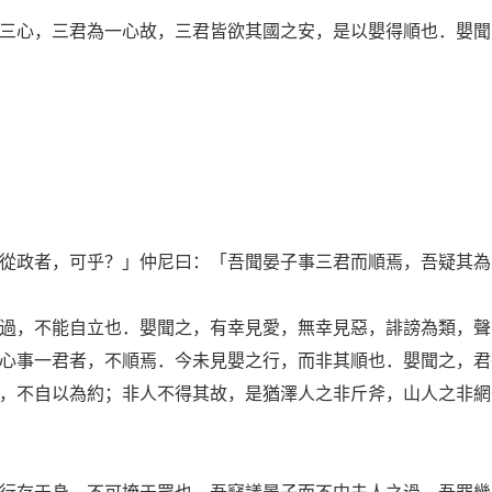
心，三君為一心故，三君皆欲其國之安，是以嬰得順也．嬰聞
政者，可乎？」仲尼曰：「吾聞晏子事三君而順焉，吾疑其為
，不能自立也．嬰聞之，有幸見愛，無幸見惡，誹謗為類，聲
心事一君者，不順焉．今未見嬰之行，而非其順也．嬰聞之，君
，不自以為約；非人不得其故，是猶澤人之非斤斧，山人之非網
存于身，不可掩于眾也．吾竊議晏子而不中夫人之過，吾罪幾