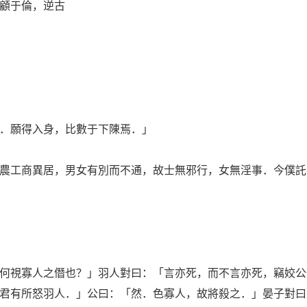
顧于倫，逆古
．願得入身，比數于下陳焉．」
工商異居，男女有別而不通，故士無邪行，女無淫事．今僕託
視寡人之僭也？」羽人對曰：「言亦死，而不言亦死，竊姣公
君有所怒羽人．」公曰：「然．色寡人，故將殺之．」晏子對曰