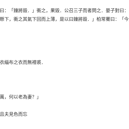
：「鐘將毀．」衝之，果毀．公召三子而者問之．晏子對曰：
懸下，衝之其氣下回而上薄，是以曰鐘將毀．」柏常騫曰：「今
衣緇布之衣而無裡裘．
萬，何以老為妻？」
且夫見色而忘