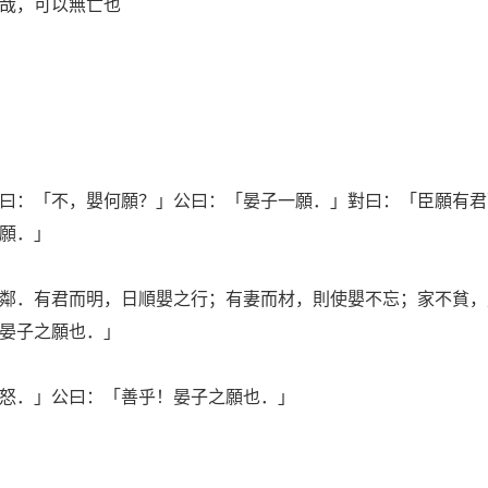
哉，可以無亡也
：「不，嬰何願？」公曰：「晏子一願．」對曰：「臣願有君
願．」
．有君而明，日順嬰之行；有妻而材，則使嬰不忘；家不貧，
晏子之願也．」
怒．」公曰：「善乎！晏子之願也．」