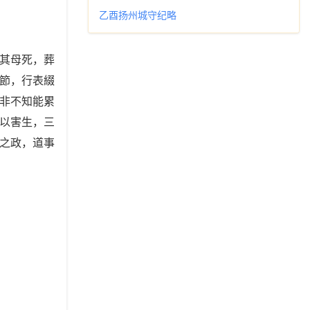
乙酉扬州城守纪略
其母死，葬
節，行表綴
非不知能累
以害生，三
之政，道事