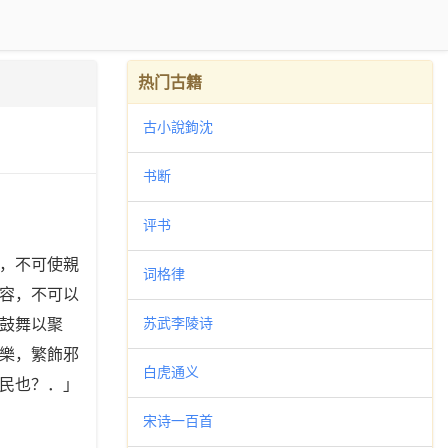
热门古籍
古小說鉤沈
书断
评书
，不可使親
词格律
容，不可以
苏武李陵诗
鼓舞以聚
樂，繁飾邪
白虎通义
民也？．」
宋诗一百首