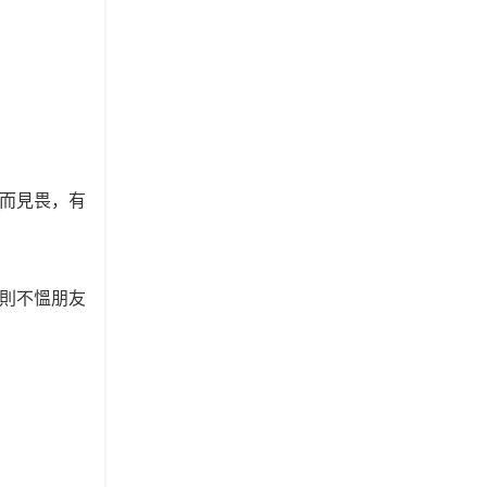
而見畏，有
則不慍朋友